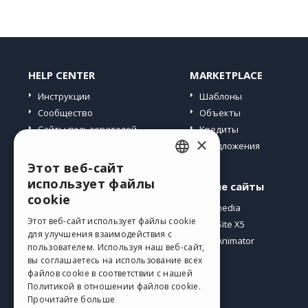
HELP CENTER
MARKETPLACE
Инструкции
Шаблоны
Сообщество
Объекты
Сайты пользователей
Кредиты
×
Предложения
Этот веб-сайт
ENGLISH
использует файлы
Профиль
Другие сайты
ITALIAN
cookie
Мои посты
Incomedia
GERMAN
Этот веб-сайт использует файлы cookie
Мои лицензии
WebSite X5
для улучшения взаимодействия с
Загрузить
WebAnimator
SPANISH
пользователем. Используя наш веб-сайт,
Веб-хостинг
вы соглашаетесь на использование всех
PORTUGUESE
файлов cookie в соответствии с нашей
Мои кредиты
Политикой в ​​отношении файлов cookie.
POLISH
Прочитайте больше