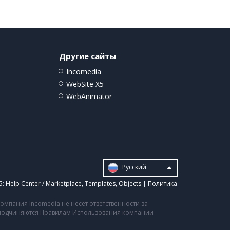
Другие сайты
Incomedia
WebSite X5
WebAnimator
Pусский
5:
Help Center / Marketplace
,
Templates
,
Objects
|
Политика
мпания Incomedia не несет ответственности за
а подчиняются Правилам Использования компании