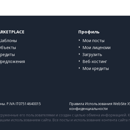
RKETPLACE
Профиль
Шаблоны
Мои посты
Объекты
Мои лицензии
Кредиты
Загрузить
Предложения
Веб-хостинг
Мои кредиты
ы. P.IVA IT07514640015
Правила Использования WebSite X
конфиденциальности
руженные его пользователями и создан с целью обмена информацией. Ко
 вашим использованием сайта. Все посты и использование контента сайт