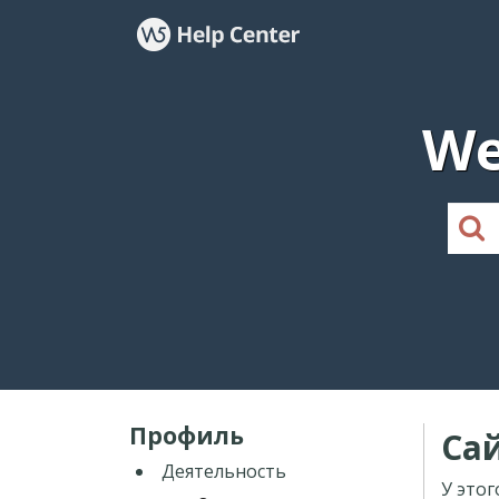
We
Профиль
Са
Деятельность
У этог