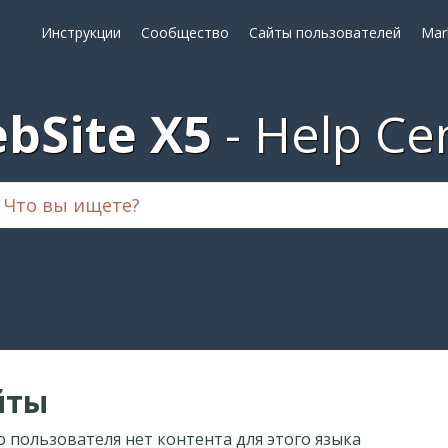
Инструкции
Сообщество
Сайты пользователей
Mar
bSite X5
Help Ce
йты
о пользователя нет контента для этого языка