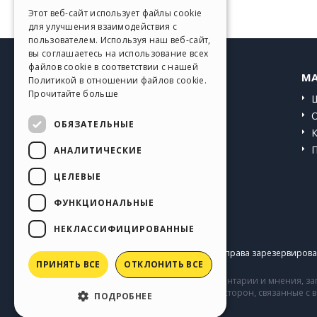
GERMAN
Этот веб-сайт использует файлы cookie
для улучшения взаимодействия с
SPANISH
пользователем. Используя наш веб-сайт,
вы соглашаетесь на использование всех
PORTUGUESE
файлов cookie в соответствии с нашей
HELP CENTER
MA
Политикой в ​​отношении файлов cookie.
POLISH
Прочитайте больше
Инструкции
RUSSIAN
Сообщество
ОБЯЗАТЕЛЬНЫЕ
FRENCH
Сайты пользователей
АНАЛИТИЧЕСКИЕ
ЦЕЛЕВЫЕ
ФУНКЦИОНАЛЬНЫЕ
НЕКЛАССИФИЦИРОВАННЫЕ
Copyright © 2026
Incomedia s.r.l.
Все права зарезервирован
ПРИНЯТЬ ВСЕ
ОТКЛОНИТЬ ВСЕ
Сайт содержит информацию, комментарии и мнения, заг
комментарии и поведение третьих сторон, связанные с
ПОДРОБНЕЕ
Incomedia.