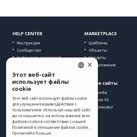
HELP CENTER
MARKETPLACE
Инструкции
Шаблоны
Сообщество
Объекты
Сайты пользователей
Кредиты
×
Предложения
Этот веб-сайт
ENGLISH
использует файлы
Профиль
Другие сайты
ITALIAN
cookie
Мои посты
Incomedia
GERMAN
Этот веб-сайт использует файлы cookie
Мои лицензии
WebSite X5
для улучшения взаимодействия с
Загрузить
WebAnimator
SPANISH
пользователем. Используя наш веб-сайт,
Веб-хостинг
вы соглашаетесь на использование всех
PORTUGUESE
файлов cookie в соответствии с нашей
Мои кредиты
Политикой в ​​отношении файлов cookie.
POLISH
Прочитайте больше