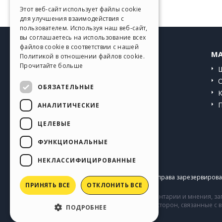
GERMAN
Этот веб-сайт использует файлы cookie
для улучшения взаимодействия с
SPANISH
пользователем. Используя наш веб-сайт,
вы соглашаетесь на использование всех
PORTUGUESE
файлов cookie в соответствии с нашей
HELP CENTER
MA
Политикой в ​​отношении файлов cookie.
POLISH
Прочитайте больше
Инструкции
RUSSIAN
Сообщество
ОБЯЗАТЕЛЬНЫЕ
FRENCH
Сайты пользователей
АНАЛИТИЧЕСКИЕ
ЦЕЛЕВЫЕ
ФУНКЦИОНАЛЬНЫЕ
НЕКЛАССИФИЦИРОВАННЫЕ
Copyright © 2026
Incomedia s.r.l.
Все права зарезервирован
ПРИНЯТЬ ВСЕ
ОТКЛОНИТЬ ВСЕ
Сайт содержит информацию, комментарии и мнения, заг
комментарии и поведение третьих сторон, связанные с
ПОДРОБНЕЕ
Incomedia.