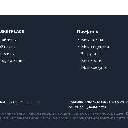
RKETPLACE
Профиль
Шаблоны
Мои посты
Объекты
Мои лицензии
Кредиты
Загрузить
Предложения
Веб-хостинг
Мои кредиты
ы. P.IVA IT07514640015
Правила Использования WebSite X
конфиденциальности
руженные его пользователями и создан с целью обмена информацией. Ко
 вашим использованием сайта. Все посты и использование контента сайт