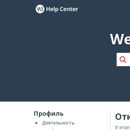
We
Профиль
От
Деятельность
У этог