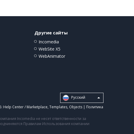
Другие сайты
Incomedia
WebSite X5
WebAnimator
Pусский
5:
Help Center / Marketplace
,
Templates
,
Objects
|
Политика
мпания Incomedia не несет ответственности за
а подчиняются Правилам Использования компании