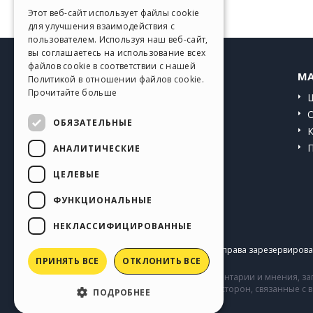
GERMAN
Этот веб-сайт использует файлы cookie
для улучшения взаимодействия с
SPANISH
пользователем. Используя наш веб-сайт,
вы соглашаетесь на использование всех
PORTUGUESE
файлов cookie в соответствии с нашей
HELP CENTER
MA
Политикой в ​​отношении файлов cookie.
POLISH
Прочитайте больше
Инструкции
RUSSIAN
Сообщество
ОБЯЗАТЕЛЬНЫЕ
FRENCH
Сайты пользователей
АНАЛИТИЧЕСКИЕ
ЦЕЛЕВЫЕ
ФУНКЦИОНАЛЬНЫЕ
НЕКЛАССИФИЦИРОВАННЫЕ
Copyright © 2026
Incomedia s.r.l.
Все права зарезервирован
ПРИНЯТЬ ВСЕ
ОТКЛОНИТЬ ВСЕ
Сайт содержит информацию, комментарии и мнения, заг
комментарии и поведение третьих сторон, связанные с
ПОДРОБНЕЕ
Incomedia.