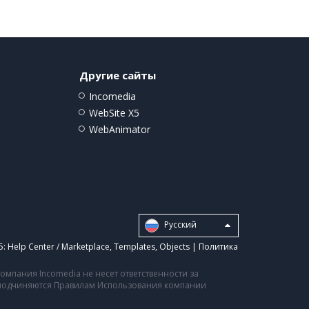
Другие сайты
Incomedia
WebSite X5
WebAnimator
Pусский
5:
Help Center / Marketplace
,
Templates
,
Objects
|
Политика
мпания Incomedia не несет ответственности за
а подчиняются Правилам Использования компании