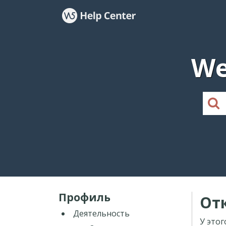
We
Профиль
От
Деятельность
У этог