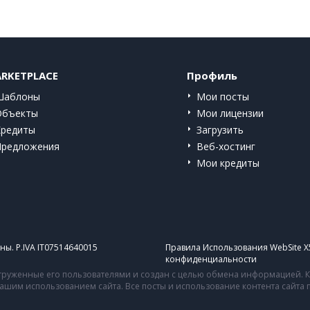
RKETPLACE
Профиль
Шаблоны
Мои посты
Объекты
Мои лицензии
Кредиты
Загрузить
Предложения
Веб-хостинг
Мои кредиты
ы. P.IVA IT07514640015
Правила Использования WebSite X
конфиденциальности
руженные его пользователями и создан с целью обмена информацией. Ко
 вашим использованием сайта. Все посты и использование контента сайт