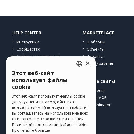
HELP CENTER
MARKETPLACE
Инструкции
Шаблоны
Сообщество
Объекты
Сайты пользователей
Кредиты
×
Предложения
Этот веб-сайт
ENGLISH
использует файлы
Профиль
Другие сайты
ITALIAN
cookie
Мои посты
Incomedia
GERMAN
Этот веб-сайт использует файлы cookie
Мои лицензии
WebSite X5
для улучшения взаимодействия с
Загрузить
WebAnimator
SPANISH
пользователем. Используя наш веб-сайт,
Веб-хостинг
вы соглашаетесь на использование всех
PORTUGUESE
файлов cookie в соответствии с нашей
Мои кредиты
Политикой в ​​отношении файлов cookie.
POLISH
Прочитайте больше