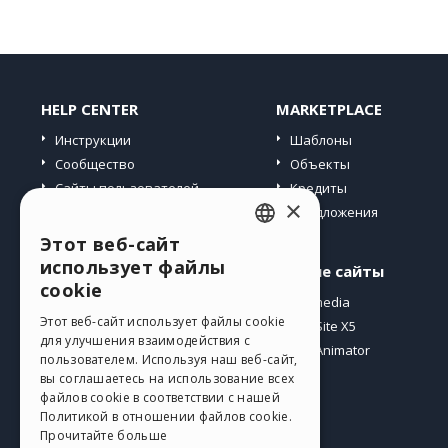
HELP CENTER
MARKETPLACE
Инструкции
Шаблоны
Сообщество
Объекты
Сайты пользователей
Кредиты
×
Предложения
Этот веб-сайт
ENGLISH
использует файлы
Профиль
Другие сайты
ITALIAN
cookie
Мои посты
Incomedia
GERMAN
Этот веб-сайт использует файлы cookie
Мои лицензии
WebSite X5
для улучшения взаимодействия с
Загрузить
WebAnimator
SPANISH
пользователем. Используя наш веб-сайт,
Веб-хостинг
вы соглашаетесь на использование всех
PORTUGUESE
файлов cookie в соответствии с нашей
Мои кредиты
Политикой в ​​отношении файлов cookie.
POLISH
Прочитайте больше