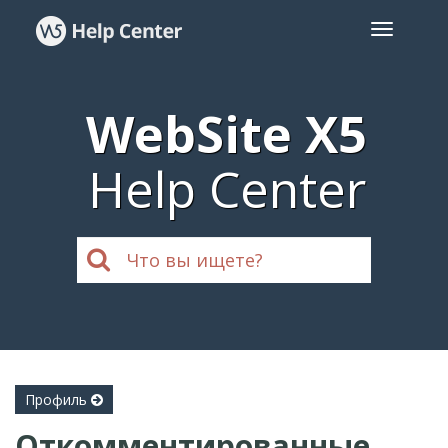
WebSite X5
Help Center
Профиль
Откомментированные