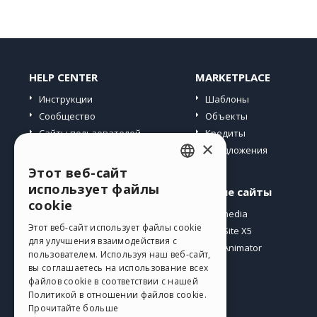
HELP CENTER
MARKETPLACE
Инструкции
Шаблоны
Сообщество
Объекты
Сайты пользователей
Кредиты
×
Предложения
Этот веб-сайт
ENGLISH
использует файлы
Профиль
Другие сайты
ITALIAN
cookie
Мои посты
Incomedia
GERMAN
Этот веб-сайт использует файлы cookie
Мои лицензии
WebSite X5
для улучшения взаимодействия с
Загрузить
WebAnimator
SPANISH
пользователем. Используя наш веб-сайт,
Веб-хостинг
вы соглашаетесь на использование всех
PORTUGUESE
файлов cookie в соответствии с нашей
Мои кредиты
Политикой в ​​отношении файлов cookie.
POLISH
Прочитайте больше