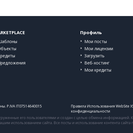
RKETPLACE
Профиль
Шаблоны
Мои посты
Объекты
Мои лицензии
Кредиты
Загрузить
Предложения
Веб-хостинг
Мои кредиты
ы. P.IVA IT07514640015
Правила Использования WebSite X
конфиденциальности
руженные его пользователями и создан с целью обмена информацией. Ко
 вашим использованием сайта. Все посты и использование контента сайт