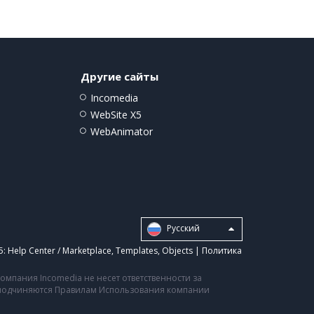
Другие сайты
Incomedia
WebSite X5
WebAnimator
Pусский
5:
Help Center / Marketplace
,
Templates
,
Objects
|
Политика
мпания Incomedia не несет ответственности за
а подчиняются Правилам Использования компании