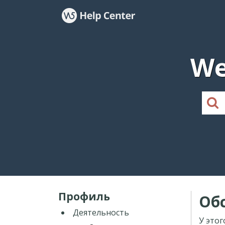
We
Профиль
Об
Деятельность
У этог