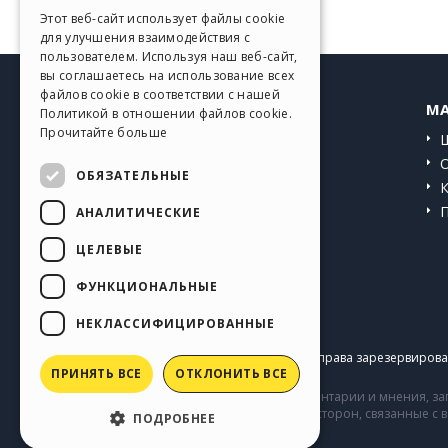
GERMAN
Этот веб-сайт использует файлы cookie
для улучшения взаимодействия с
SPANISH
пользователем. Используя наш веб-сайт,
вы соглашаетесь на использование всех
PORTUGUESE
файлов cookie в соответствии с нашей
HELP CENTER
MA
Политикой в ​​отношении файлов cookie.
POLISH
Прочитайте больше
Инструкции
RUSSIAN
Сообщество
ОБЯЗАТЕЛЬНЫЕ
FRENCH
Сайты пользователей
АНАЛИТИЧЕСКИЕ
ЦЕЛЕВЫЕ
ФУНКЦИОНАЛЬНЫЕ
НЕКЛАССИФИЦИРОВАННЫЕ
Copyright © 2026
Incomedia s.r.l.
Все права зарезервирован
ПРИНЯТЬ ВСЕ
ОТКЛОНИТЬ ВСЕ
Сайт содержит информацию, комментарии и мнения, заг
комментарии и поведение третьих сторон, связанные с
ПОДРОБНЕЕ
Incomedia.