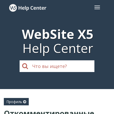
WebSite X5
Help Center
Профиль
Откомментированные