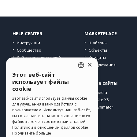
HELP CENTER
MARKETPLACE
Инструкции
Шаблоны
Сообщество
Объекты
Сайты пользователей
Кредиты
×
Предложения
Этот веб-сайт
ENGLISH
использует файлы
Профиль
Другие сайты
ITALIAN
cookie
Мои посты
Incomedia
GERMAN
Этот веб-сайт использует файлы cookie
Мои лицензии
WebSite X5
для улучшения взаимодействия с
Загрузить
WebAnimator
SPANISH
пользователем. Используя наш веб-сайт,
Веб-хостинг
вы соглашаетесь на использование всех
PORTUGUESE
файлов cookie в соответствии с нашей
Мои кредиты
Политикой в ​​отношении файлов cookie.
POLISH
Прочитайте больше