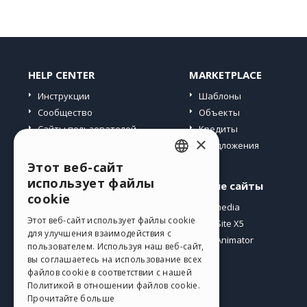
HELP CENTER
MARKETPLACE
Инструкции
Шаблоны
Сообщество
Объекты
Сайты пользователей
Кредиты
×
Предложения
Этот веб-сайт
ENGLISH
использует файлы
Профиль
Другие сайты
ITALIAN
cookie
Мои посты
Incomedia
GERMAN
Этот веб-сайт использует файлы cookie
Мои лицензии
WebSite X5
для улучшения взаимодействия с
Загрузить
WebAnimator
SPANISH
пользователем. Используя наш веб-сайт,
Веб-хостинг
вы соглашаетесь на использование всех
PORTUGUESE
файлов cookie в соответствии с нашей
Мои кредиты
Политикой в ​​отношении файлов cookie.
POLISH
Прочитайте больше