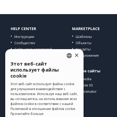
HELP CENTER
MARKETPLACE
Инструкции
Шаблоны
Сообщество
Объекты
Сайты пользователей
Кредиты
×
Предложения
Этот веб-сайт
ENGLISH
использует файлы
Профиль
Другие сайты
ITALIAN
cookie
Мои посты
Incomedia
GERMAN
Этот веб-сайт использует файлы cookie
Мои лицензии
WebSite X5
для улучшения взаимодействия с
Загрузить
WebAnimator
SPANISH
пользователем. Используя наш веб-сайт,
Веб-хостинг
вы соглашаетесь на использование всех
PORTUGUESE
файлов cookie в соответствии с нашей
Мои кредиты
Политикой в ​​отношении файлов cookie.
POLISH
Прочитайте больше