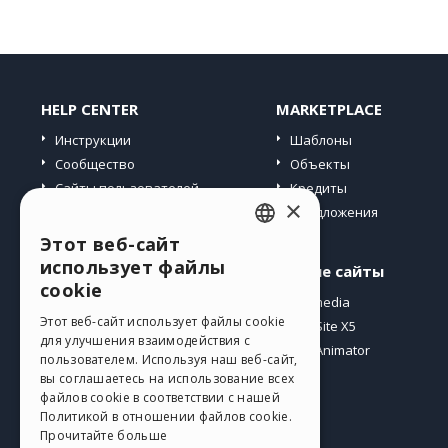
HELP CENTER
MARKETPLACE
Инструкции
Шаблоны
Сообщество
Объекты
Сайты пользователей
Кредиты
×
Предложения
Этот веб-сайт
ENGLISH
использует файлы
Профиль
Другие сайты
ITALIAN
cookie
Мои посты
Incomedia
GERMAN
Этот веб-сайт использует файлы cookie
Мои лицензии
WebSite X5
для улучшения взаимодействия с
Загрузить
WebAnimator
SPANISH
пользователем. Используя наш веб-сайт,
Веб-хостинг
вы соглашаетесь на использование всех
PORTUGUESE
файлов cookie в соответствии с нашей
Мои кредиты
Политикой в ​​отношении файлов cookie.
POLISH
Прочитайте больше