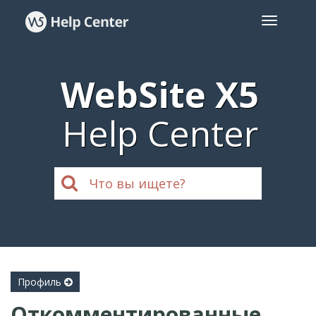
WebSite X5
Help Center
Профиль
Откомментированные