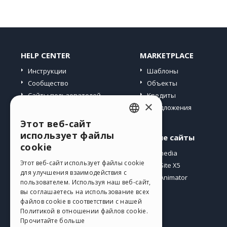
HELP CENTER
MARKETPLACE
Инструкции
Шаблоны
Сообщество
Объекты
Сайты пользователей
Кредиты
×
Предложения
Этот веб-сайт
ENGLISH
использует файлы
Профиль
Другие сайты
ITALIAN
cookie
Мои посты
Incomedia
GERMAN
Этот веб-сайт использует файлы cookie
Мои лицензии
WebSite X5
для улучшения взаимодействия с
Загрузить
WebAnimator
SPANISH
пользователем. Используя наш веб-сайт,
Веб-хостинг
вы соглашаетесь на использование всех
PORTUGUESE
файлов cookie в соответствии с нашей
Мои кредиты
Политикой в ​​отношении файлов cookie.
POLISH
Прочитайте больше