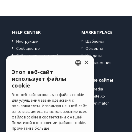
HELP CENTER
MARKETPLACE
Инструкции
Шаблоны
Сообщество
Объекты
Сайты пользователей
Кредиты
×
Предложения
Этот веб-сайт
ENGLISH
использует файлы
Профиль
Другие сайты
ITALIAN
cookie
Мои посты
Incomedia
GERMAN
Этот веб-сайт использует файлы cookie
Мои лицензии
WebSite X5
для улучшения взаимодействия с
Загрузить
WebAnimator
SPANISH
пользователем. Используя наш веб-сайт,
Веб-хостинг
вы соглашаетесь на использование всех
PORTUGUESE
файлов cookie в соответствии с нашей
Мои кредиты
Политикой в ​​отношении файлов cookie.
POLISH
Прочитайте больше