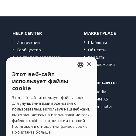
HELP CENTER
MARKETPLACE
Инструкции
Шаблоны
Сообщество
Объекты
Сайты пользователей
Кредиты
×
Предложения
Этот веб-сайт
ENGLISH
использует файлы
Профиль
Другие сайты
ITALIAN
cookie
Мои посты
Incomedia
GERMAN
Этот веб-сайт использует файлы cookie
Мои лицензии
WebSite X5
для улучшения взаимодействия с
Загрузить
WebAnimator
SPANISH
пользователем. Используя наш веб-сайт,
Веб-хостинг
вы соглашаетесь на использование всех
PORTUGUESE
файлов cookie в соответствии с нашей
Мои кредиты
Политикой в ​​отношении файлов cookie.
POLISH
Прочитайте больше