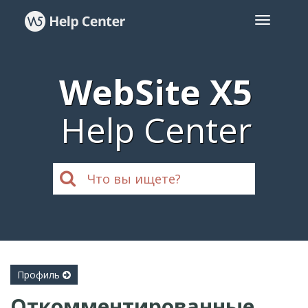
WebSite X5
Help Center
Профиль
Откомментированные