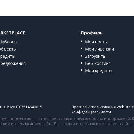
RKETPLACE
Профиль
Шаблоны
Мои посты
Объекты
Мои лицензии
Кредиты
Загрузить
Предложения
Веб-хостинг
Мои кредиты
ы. P.IVA IT07514640015
Правила Использования WebSite X
конфиденциальности
руженные его пользователями и создан с целью обмена информацией. Ко
 вашим использованием сайта. Все посты и использование контента сайт