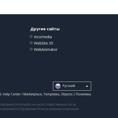
Другие сайты
Incomedia
WebSite X5
WebAnimator
Pусский
5:
Help Center / Marketplace
,
Templates
,
Objects
|
Политика
мпания Incomedia не несет ответственности за
а подчиняются Правилам Использования компании