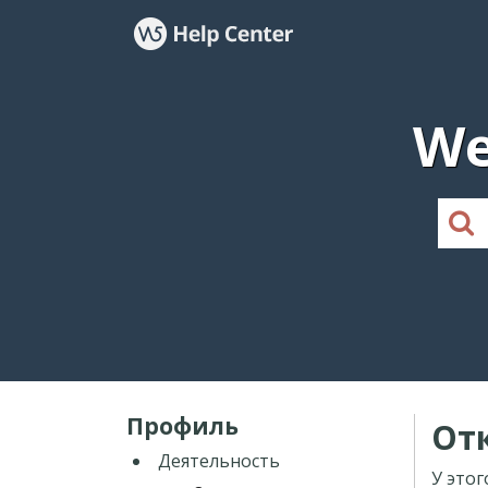
We
Профиль
От
Деятельность
У этог