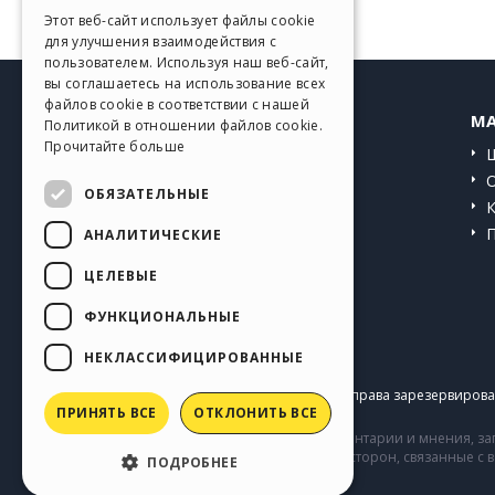
GERMAN
Этот веб-сайт использует файлы cookie
для улучшения взаимодействия с
SPANISH
пользователем. Используя наш веб-сайт,
вы соглашаетесь на использование всех
PORTUGUESE
файлов cookie в соответствии с нашей
HELP CENTER
MA
Политикой в ​​отношении файлов cookie.
POLISH
Прочитайте больше
Инструкции
RUSSIAN
Сообщество
ОБЯЗАТЕЛЬНЫЕ
FRENCH
Сайты пользователей
АНАЛИТИЧЕСКИЕ
ЦЕЛЕВЫЕ
ФУНКЦИОНАЛЬНЫЕ
НЕКЛАССИФИЦИРОВАННЫЕ
Copyright © 2026
Incomedia s.r.l.
Все права зарезервирован
ПРИНЯТЬ ВСЕ
ОТКЛОНИТЬ ВСЕ
Сайт содержит информацию, комментарии и мнения, заг
комментарии и поведение третьих сторон, связанные с
ПОДРОБНЕЕ
Incomedia.