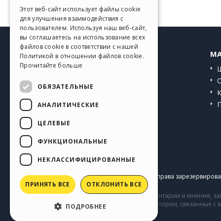
GERMAN
Этот веб-сайт использует файлы cookie
для улучшения взаимодействия с
SPANISH
пользователем. Используя наш веб-сайт,
вы соглашаетесь на использование всех
PORTUGUESE
файлов cookie в соответствии с нашей
HELP CENTER
MA
Политикой в ​​отношении файлов cookie.
POLISH
Прочитайте больше
Инструкции
RUSSIAN
Сообщество
ОБЯЗАТЕЛЬНЫЕ
FRENCH
Сайты пользователей
АНАЛИТИЧЕСКИЕ
ЦЕЛЕВЫЕ
ФУНКЦИОНАЛЬНЫЕ
НЕКЛАССИФИЦИРОВАННЫЕ
Copyright © 2026
Incomedia s.r.l.
Все права зарезервирован
ПРИНЯТЬ ВСЕ
ОТКЛОНИТЬ ВСЕ
Сайт содержит информацию, комментарии и мнения, заг
комментарии и поведение третьих сторон, связанные с
ПОДРОБНЕЕ
Incomedia.