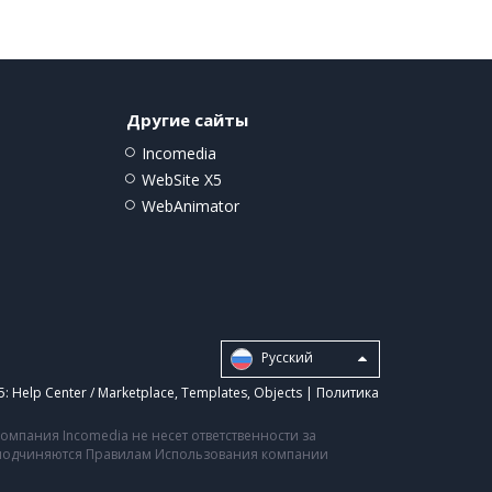
Другие сайты
Incomedia
WebSite X5
WebAnimator
Pусский
5:
Help Center / Marketplace
,
Templates
,
Objects
|
Политика
мпания Incomedia не несет ответственности за
а подчиняются Правилам Использования компании