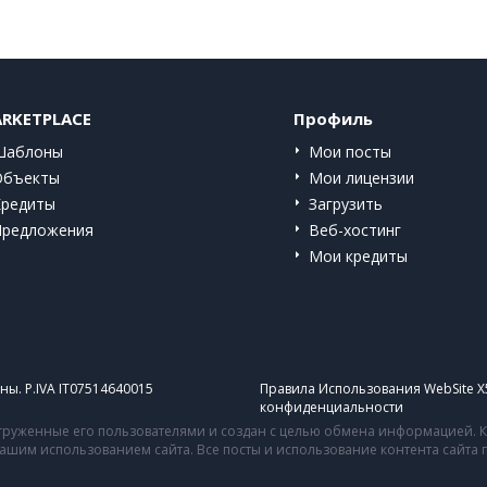
RKETPLACE
Профиль
Шаблоны
Мои посты
Объекты
Мои лицензии
Кредиты
Загрузить
Предложения
Веб-хостинг
Мои кредиты
ы. P.IVA IT07514640015
Правила Использования WebSite X
конфиденциальности
руженные его пользователями и создан с целью обмена информацией. Ко
 вашим использованием сайта. Все посты и использование контента сайт