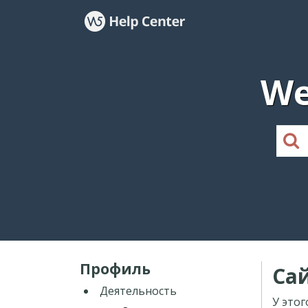
We
Профиль
Са
Деятельность
У этог