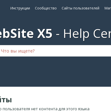
Инструкции
Сообщество
Сайты пользователей
Mar
bSite X5
Help Ce
йты
о пользователя нет контента для этого языка