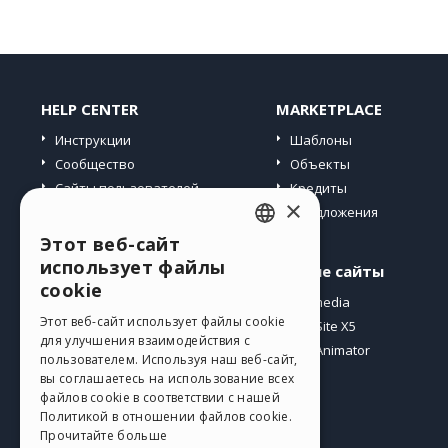
HELP CENTER
MARKETPLACE
Инструкции
Шаблоны
Сообщество
Объекты
Сайты пользователей
Кредиты
×
Предложения
Этот веб-сайт
ENGLISH
использует файлы
Профиль
Другие сайты
ITALIAN
cookie
Мои посты
Incomedia
GERMAN
Этот веб-сайт использует файлы cookie
Мои лицензии
WebSite X5
для улучшения взаимодействия с
Загрузить
WebAnimator
SPANISH
пользователем. Используя наш веб-сайт,
Веб-хостинг
вы соглашаетесь на использование всех
PORTUGUESE
файлов cookie в соответствии с нашей
Мои кредиты
Политикой в ​​отношении файлов cookie.
POLISH
Прочитайте больше