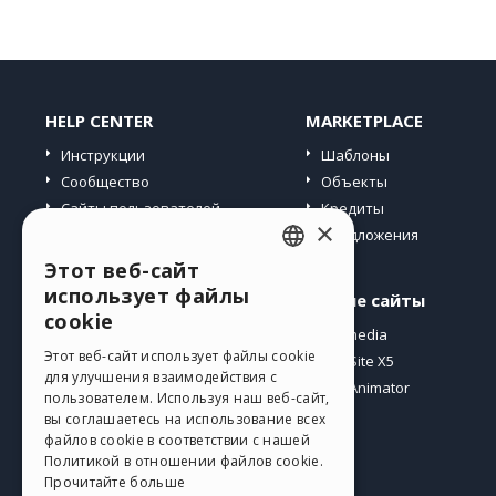
HELP CENTER
MARKETPLACE
Инструкции
Шаблоны
Сообщество
Объекты
Сайты пользователей
Кредиты
×
Предложения
Этот веб-сайт
ENGLISH
использует файлы
Профиль
Другие сайты
ITALIAN
cookie
Мои посты
Incomedia
GERMAN
Этот веб-сайт использует файлы cookie
Мои лицензии
WebSite X5
для улучшения взаимодействия с
Загрузить
WebAnimator
SPANISH
пользователем. Используя наш веб-сайт,
Веб-хостинг
вы соглашаетесь на использование всех
PORTUGUESE
файлов cookie в соответствии с нашей
Мои кредиты
Политикой в ​​отношении файлов cookie.
POLISH
Прочитайте больше