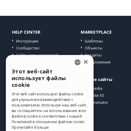
HELP CENTER
MARKETPLACE
Инструкции
Шаблоны
Сообщество
Объекты
Сайты пользователей
Кредиты
×
Предложения
Этот веб-сайт
ENGLISH
использует файлы
Профиль
Другие сайты
ITALIAN
cookie
Мои посты
Incomedia
GERMAN
Этот веб-сайт использует файлы cookie
Мои лицензии
WebSite X5
для улучшения взаимодействия с
Загрузить
WebAnimator
SPANISH
пользователем. Используя наш веб-сайт,
Веб-хостинг
вы соглашаетесь на использование всех
PORTUGUESE
файлов cookie в соответствии с нашей
Мои кредиты
Политикой в ​​отношении файлов cookie.
POLISH
Прочитайте больше