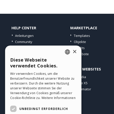
HELP CENTER
MARKETPLACE
Anleitungen
Templates
Community
Objekte
Websites von Nutzern
Credits
×
Angebote
Diese Webseite
ENGLISH
verwendet Cookies.
PROFIL
ANDERE WEBSITES
ITALIAN
Wir verwenden Cookies, um die
Meine Beiträge
Incomedia
Benutzerfreundlichkeit unserer Website zu
GERMAN
Meine Lizenz
WebSite X5
verbessern. Durch die weitere Nutzung
SPANISH
unserer Webseite stimmen Sie der
Download
WebAnimator
Verwendung von Cookies gemäß unserer
Webhosting
PORTUGUESE
Cookie-Richtlinie zu.
Weitere Informationen
Meine Credits
POLISH
UNBEDINGT ERFORDERLICH
RUSSIAN