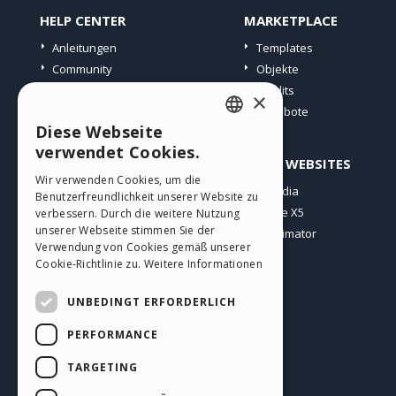
HELP CENTER
MARKETPLACE
Anleitungen
Templates
Community
Objekte
Websites von Nutzern
Credits
×
Angebote
Diese Webseite
ENGLISH
verwendet Cookies.
PROFIL
ANDERE WEBSITES
ITALIAN
Wir verwenden Cookies, um die
Meine Beiträge
Incomedia
Benutzerfreundlichkeit unserer Website zu
GERMAN
Meine Lizenz
WebSite X5
verbessern. Durch die weitere Nutzung
SPANISH
unserer Webseite stimmen Sie der
Download
WebAnimator
Verwendung von Cookies gemäß unserer
Webhosting
PORTUGUESE
Cookie-Richtlinie zu.
Weitere Informationen
Meine Credits
POLISH
UNBEDINGT ERFORDERLICH
RUSSIAN
PERFORMANCE
FRENCH
TARGETING
Deutsch