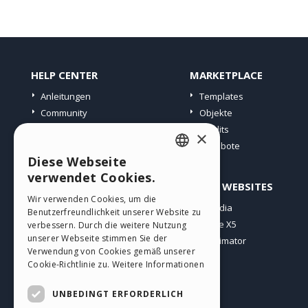
HELP CENTER
MARKETPLACE
Anleitungen
Templates
Community
Objekte
Websites von Nutzern
Credits
×
Angebote
Diese Webseite
ENGLISH
verwendet Cookies.
PROFIL
ANDERE WEBSITES
ITALIAN
Wir verwenden Cookies, um die
Meine Beiträge
Incomedia
Benutzerfreundlichkeit unserer Website zu
GERMAN
Meine Lizenz
WebSite X5
verbessern. Durch die weitere Nutzung
SPANISH
unserer Webseite stimmen Sie der
Download
WebAnimator
Verwendung von Cookies gemäß unserer
Webhosting
PORTUGUESE
Cookie-Richtlinie zu.
Weitere Informationen
Meine Credits
POLISH
UNBEDINGT ERFORDERLICH
RUSSIAN