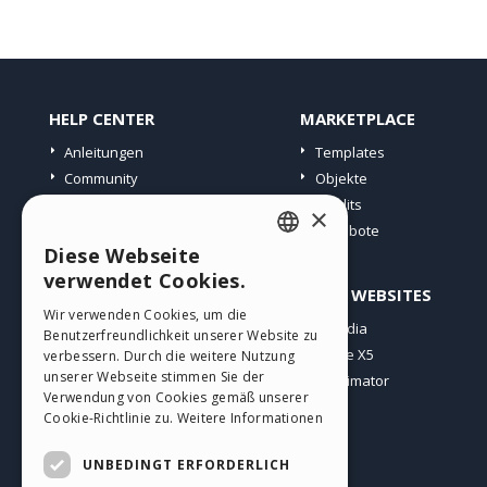
HELP CENTER
MARKETPLACE
Anleitungen
Templates
Community
Objekte
Websites von Nutzern
Credits
×
Angebote
Diese Webseite
ENGLISH
verwendet Cookies.
PROFIL
ANDERE WEBSITES
ITALIAN
Wir verwenden Cookies, um die
Meine Beiträge
Incomedia
Benutzerfreundlichkeit unserer Website zu
GERMAN
Meine Lizenz
WebSite X5
verbessern. Durch die weitere Nutzung
SPANISH
unserer Webseite stimmen Sie der
Download
WebAnimator
Verwendung von Cookies gemäß unserer
Webhosting
PORTUGUESE
Cookie-Richtlinie zu.
Weitere Informationen
Meine Credits
POLISH
UNBEDINGT ERFORDERLICH
RUSSIAN