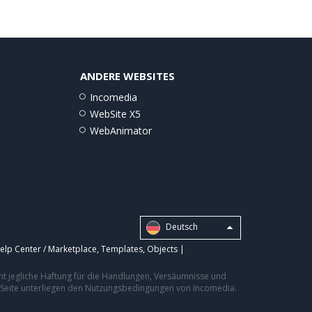
ANDERE WEBSITES
Incomedia
WebSite X5
WebAnimator
Deutsch
elp Center / Marketplace
,
Templates
,
Objects
|
nt jegliche Haftung für die Handlungen, Versäumnisse und
er Seite unterliegen den Nutzungsbedingungen von Incomedia.