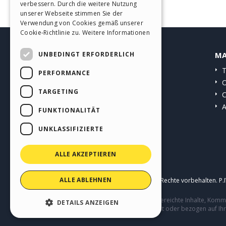
verbessern. Durch die weitere Nutzung
SPANISH
unserer Webseite stimmen Sie der
Verwendung von Cookies gemäß unserer
PORTUGUESE
Cookie-Richtlinie zu.
Weitere Informationen
POLISH
UNBEDINGT ERFORDERLICH
HELP CENTER
MA
RUSSIAN
Anleitungen
T
PERFORMANCE
FRENCH
Community
O
TARGETING
Websites von Nutzern
C
A
FUNKTIONALITÄT
UNKLASSIFIZIERTE
ALLE AKZEPTIEREN
ALLE ABLEHNEN
Copyright © 2026
Incomedia s.r.l.
Alle Rechte vorbehalten. P
Diese Seite enthält von Benutzern eingereichte Inhalte, Ko
DETAILS ANZEIGEN
Verhalten von Dritten in Verbindung mit oder bezogen auf Ih