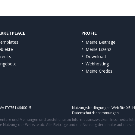
RKETPLACE
PROFIL
emplates
Meine Beiträge
bjekte
Meine Lizenz
redits
Download
ngebote
Webhosting
Meine Credits
.IVA IT07514640015
Nutzungsbedingungen WebSite X5:
H
Datenschutzbestimmungen
mmentare und Meinungen und besteht nur zu Informationszwecken. Incomedia leh
re Nutzung der Website ab. Alle Beiträge und die Nutzung der Inhalte auf dies