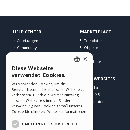
HELP CENTER
MARKETPLACE
Anleitungen
Templates
Community
Objekte
Websites von Nutzern
Credits
×
Angebote
Diese Webseite
ENGLISH
verwendet Cookies.
PROFIL
ANDERE WEBSITES
ITALIAN
Wir verwenden Cookies, um die
Meine Beiträge
Incomedia
Benutzerfreundlichkeit unserer Website zu
GERMAN
Meine Lizenz
WebSite X5
verbessern. Durch die weitere Nutzung
SPANISH
unserer Webseite stimmen Sie der
Download
WebAnimator
Verwendung von Cookies gemäß unserer
Webhosting
PORTUGUESE
Cookie-Richtlinie zu.
Weitere Informationen
Meine Credits
POLISH
UNBEDINGT ERFORDERLICH
RUSSIAN