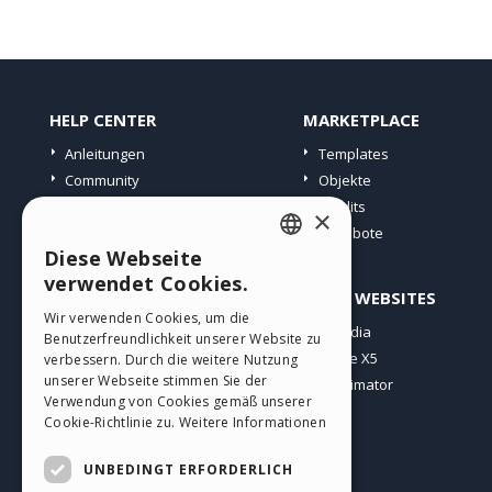
HELP CENTER
MARKETPLACE
Anleitungen
Templates
Community
Objekte
Websites von Nutzern
Credits
×
Angebote
Diese Webseite
ENGLISH
verwendet Cookies.
PROFIL
ANDERE WEBSITES
ITALIAN
Wir verwenden Cookies, um die
Meine Beiträge
Incomedia
Benutzerfreundlichkeit unserer Website zu
GERMAN
Meine Lizenz
WebSite X5
verbessern. Durch die weitere Nutzung
SPANISH
unserer Webseite stimmen Sie der
Download
WebAnimator
Verwendung von Cookies gemäß unserer
Webhosting
PORTUGUESE
Cookie-Richtlinie zu.
Weitere Informationen
Meine Credits
POLISH
UNBEDINGT ERFORDERLICH
RUSSIAN