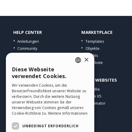
HELP CENTER
MARKETPLACE
Anleitungen
Templates
Community
Objekte
Websites von Nutzern
Credits
×
Angebote
Diese Webseite
ENGLISH
verwendet Cookies.
PROFIL
ANDERE WEBSITES
ITALIAN
Wir verwenden Cookies, um die
Meine Beiträge
Incomedia
Benutzerfreundlichkeit unserer Website zu
GERMAN
Meine Lizenz
WebSite X5
verbessern. Durch die weitere Nutzung
SPANISH
unserer Webseite stimmen Sie der
Download
WebAnimator
Verwendung von Cookies gemäß unserer
Webhosting
PORTUGUESE
Cookie-Richtlinie zu.
Weitere Informationen
Meine Credits
POLISH
UNBEDINGT ERFORDERLICH
RUSSIAN