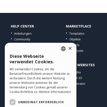
HELP CENTER
MARKETPLACE
Anleitungen
Templates
Community
Objekte
Websites von Nutzern
Credits
×
Angebote
Diese Webseite
ENGLISH
verwendet Cookies.
PROFIL
ANDERE WEBSITES
ITALIAN
Wir verwenden Cookies, um die
Meine Beiträge
Incomedia
Benutzerfreundlichkeit unserer Website zu
GERMAN
Meine Lizenz
WebSite X5
verbessern. Durch die weitere Nutzung
SPANISH
unserer Webseite stimmen Sie der
Download
WebAnimator
Verwendung von Cookies gemäß unserer
Webhosting
PORTUGUESE
Cookie-Richtlinie zu.
Weitere Informationen
Meine Credits
POLISH
UNBEDINGT ERFORDERLICH
RUSSIAN