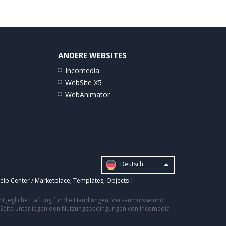
ANDERE WEBSITES
Incomedia
WebSite X5
WebAnimator
Deutsch
elp Center / Marketplace
,
Templates
,
Objects
|
nt jegliche Haftung für die Handlungen, Versäumnisse und
er Seite unterliegen den Nutzungsbedingungen von Incomedia.