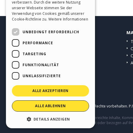
verbessern. Durch die weitere Nutzung
SPANISH
unserer Webseite stimmen Sie der
Verwendung von Cookies gemäß unserer
PORTUGUESE
Cookie-Richtlinie zu.
Weitere Informationen
POLISH
UNBEDINGT ERFORDERLICH
HELP CENTER
MA
RUSSIAN
Anleitungen
T
PERFORMANCE
FRENCH
Community
O
TARGETING
Websites von Nutzern
C
A
FUNKTIONALITÄT
UNKLASSIFIZIERTE
ALLE AKZEPTIEREN
ALLE ABLEHNEN
Copyright © 2026
Incomedia s.r.l.
Alle Rechte vorbehalten. P
Diese Seite enthält von Benutzern eingereichte Inhalte, Ko
DETAILS ANZEIGEN
Verhalten von Dritten in Verbindung mit oder bezogen auf Ih