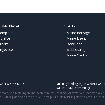
RKETPLACE
PROFIL
emplates
Meine Beiträge
bjekte
Meine Lizenz
redits
Download
ngebote
Webhosting
Meine Credits
.IVA IT07514640015
Nutzungsbedingungen WebSite X5:
H
Datenschutzbestimmungen
mmentare und Meinungen und besteht nur zu Informationszwecken. Incomedia leh
re Nutzung der Website ab. Alle Beiträge und die Nutzung der Inhalte auf dies