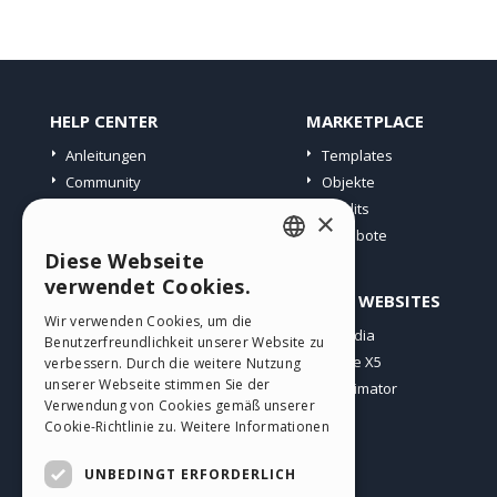
HELP CENTER
MARKETPLACE
Anleitungen
Templates
Community
Objekte
Websites von Nutzern
Credits
×
Angebote
Diese Webseite
ENGLISH
verwendet Cookies.
PROFIL
ANDERE WEBSITES
ITALIAN
Wir verwenden Cookies, um die
Meine Beiträge
Incomedia
Benutzerfreundlichkeit unserer Website zu
GERMAN
Meine Lizenz
WebSite X5
verbessern. Durch die weitere Nutzung
SPANISH
unserer Webseite stimmen Sie der
Download
WebAnimator
Verwendung von Cookies gemäß unserer
Webhosting
PORTUGUESE
Cookie-Richtlinie zu.
Weitere Informationen
Meine Credits
POLISH
UNBEDINGT ERFORDERLICH
RUSSIAN