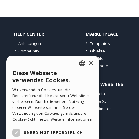
HELP CENTER
MARKETPLACE
Anleitungen
Templates
Community
Objekte
Websites von Nutzern
Credits
×
Angebote
Diese Webseite
ENGLISH
verwendet Cookies.
PROFIL
ANDERE WEBSITES
ITALIAN
Wir verwenden Cookies, um die
Meine Beiträge
Incomedia
Benutzerfreundlichkeit unserer Website zu
GERMAN
Meine Lizenz
WebSite X5
verbessern. Durch die weitere Nutzung
SPANISH
unserer Webseite stimmen Sie der
Download
WebAnimator
Verwendung von Cookies gemäß unserer
Webhosting
PORTUGUESE
Cookie-Richtlinie zu.
Weitere Informationen
Meine Credits
POLISH
UNBEDINGT ERFORDERLICH
RUSSIAN