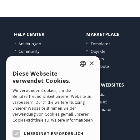
HELP CENTER
MARKETPLACE
Anleitungen
Templates
Community
Objekte
Websites von Nutzern
Credits
×
Angebote
Diese Webseite
ENGLISH
verwendet Cookies.
PROFIL
ANDERE WEBSITES
ITALIAN
Wir verwenden Cookies, um die
Meine Beiträge
Incomedia
Benutzerfreundlichkeit unserer Website zu
GERMAN
Meine Lizenz
WebSite X5
verbessern. Durch die weitere Nutzung
SPANISH
unserer Webseite stimmen Sie der
Download
WebAnimator
Verwendung von Cookies gemäß unserer
Webhosting
PORTUGUESE
Cookie-Richtlinie zu.
Weitere Informationen
Meine Credits
POLISH
UNBEDINGT ERFORDERLICH
RUSSIAN