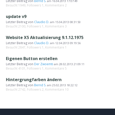
Letzter Beitrag von
Bernd S.
am
16.04.2013 17:07:49
Besucht 1949, Followers 1, Kommentare 2
update v9
Letzter Beitrag von
Claudio D.
am
15.04.2013 08:31:50
Besucht 2100, Followers 1, Kommentare 3
Website X5 Aktualisierung 9.1.12.1975
Letzter Beitrag von
Claudio D.
am
12.04.2013 09:19:56
Besucht 2847, Followers 1, Kommentare 1
Eigenen Button erstellen
Letzter Beitrag von
Der Zwoemti
am
28.02.2013 21:09:11
Besucht 4101, Followers 1, Kommentare 5
Hintergrungfarben ändern
Letzter Beitrag von
Bernd S.
am
25.02.2013 18:22:12
Besucht 2742, Followers 2, Kommentare 10