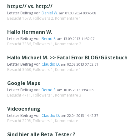
https:// vs. http://
Letzter Beitrag von
Daniel W.
am
01.03.2024 00:45:08
Besucht 1673, Followers 2, Kommentare 1
Hallo Hermann W.
Letzter Beitrag von
Bernd S.
am
13.09.2013 11:32:07
Besucht 3386, Followers 1, Kommentare 2
Hallo Michael M. >> Fatal Error BLOG/Gästebuch
Letzter Beitrag von
Claudio D.
am
02.08.2013 07:02:51
Besucht 3668, Followers 1, Kommentare 1
Google Maps
Letzter Beitrag von
Bernd S.
am
10.05.2013 19:40:09
Besucht 4711, Followers 1, Kommentare 3
Videoendung
Letzter Beitrag von
Claudio D.
am
22.04.2013 14:42:37
Besucht 2298, Followers 1, Kommentare 1
Sind hier alle Beta-Tester ?