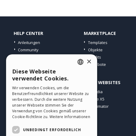
HELP CENTER
MARKETPLACE
Anleitungen
Templates
Community
Objekte
Websites von Nutzern
Credits
×
Angebote
Diese Webseite
ENGLISH
verwendet Cookies.
PROFIL
ANDERE WEBSITES
ITALIAN
Wir verwenden Cookies, um die
Meine Beiträge
Incomedia
Benutzerfreundlichkeit unserer Website zu
GERMAN
Meine Lizenz
WebSite X5
verbessern. Durch die weitere Nutzung
SPANISH
unserer Webseite stimmen Sie der
Download
WebAnimator
Verwendung von Cookies gemäß unserer
Webhosting
PORTUGUESE
Cookie-Richtlinie zu.
Weitere Informationen
Meine Credits
POLISH
UNBEDINGT ERFORDERLICH
RUSSIAN