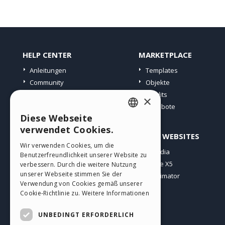
HELP CENTER
MARKETPLACE
Anleitungen
Templates
Community
Objekte
Websites von Nutzern
Credits
×
Angebote
Diese Webseite
ENGLISH
verwendet Cookies.
PROFIL
ANDERE WEBSITES
ITALIAN
Wir verwenden Cookies, um die
Meine Beiträge
Incomedia
Benutzerfreundlichkeit unserer Website zu
GERMAN
Meine Lizenz
WebSite X5
verbessern. Durch die weitere Nutzung
SPANISH
unserer Webseite stimmen Sie der
Download
WebAnimator
Verwendung von Cookies gemäß unserer
Webhosting
PORTUGUESE
Cookie-Richtlinie zu.
Weitere Informationen
Meine Credits
POLISH
UNBEDINGT ERFORDERLICH
RUSSIAN