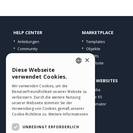
HELP CENTER
MARKETPLACE
Anleitungen
Templates
Community
Objekte
Websites von Nutzern
Credits
×
Angebote
Diese Webseite
ENGLISH
verwendet Cookies.
PROFIL
ANDERE WEBSITES
ITALIAN
Wir verwenden Cookies, um die
Meine Beiträge
Incomedia
Benutzerfreundlichkeit unserer Website zu
GERMAN
Meine Lizenz
WebSite X5
verbessern. Durch die weitere Nutzung
SPANISH
unserer Webseite stimmen Sie der
Download
WebAnimator
Verwendung von Cookies gemäß unserer
Webhosting
PORTUGUESE
Cookie-Richtlinie zu.
Weitere Informationen
Meine Credits
POLISH
UNBEDINGT ERFORDERLICH
RUSSIAN