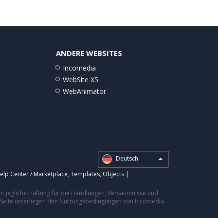
ANDERE WEBSITES
Incomedia
WebSite X5
WebAnimator
Deutsch
elp Center / Marketplace
,
Templates
,
Objects
|
nt jegliche Haftung für die Handlungen, Versäumnisse und
er Seite unterliegen den Nutzungsbedingungen von Incomedia.