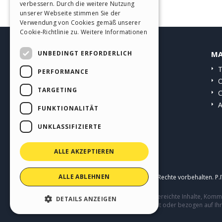
verbessern. Durch die weitere Nutzung
SPANISH
unserer Webseite stimmen Sie der
Verwendung von Cookies gemäß unserer
PORTUGUESE
Cookie-Richtlinie zu.
Weitere Informationen
POLISH
UNBEDINGT ERFORDERLICH
HELP CENTER
MA
RUSSIAN
Anleitungen
T
PERFORMANCE
FRENCH
Community
O
TARGETING
Websites von Nutzern
C
A
FUNKTIONALITÄT
UNKLASSIFIZIERTE
ALLE AKZEPTIEREN
ALLE ABLEHNEN
Copyright © 2026
Incomedia s.r.l.
Alle Rechte vorbehalten. P
Diese Seite enthält von Benutzern eingereichte Inhalte, Ko
DETAILS ANZEIGEN
Verhalten von Dritten in Verbindung mit oder bezogen auf Ih