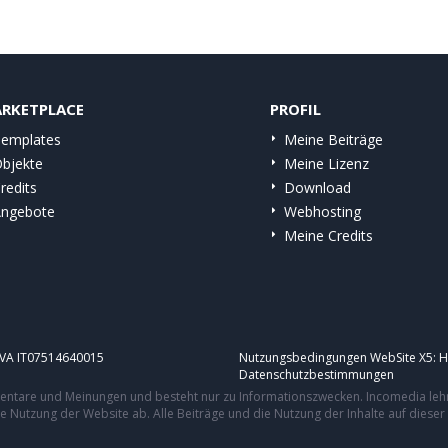
RKETPLACE
PROFIL
emplates
Meine Beiträge
bjekte
Meine Lizenz
redits
Download
ngebote
Webhosting
Meine Credits
.IVA IT07514640015
Nutzungsbedingungen WebSite X5:
H
Datenschutzbestimmungen
mmentare und Meinungen und besteht nur zu Informationszwecken. Incomedia leh
re Nutzung der Website ab. Alle Beiträge und die Nutzung der Inhalte auf dies