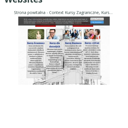
Strona powitalna - Context Kursy Zagraniczne, Kursy za granicą Anglia, USA, Malta, Hiszpania, Niemcy, Francja