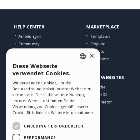
HELP CENTER
MARKETPLACE
Anleitungen
Templates
Community
Objekte
Websites von Nutzern
Credits
×
Angebote
Diese Webseite
ENGLISH
verwendet Cookies.
PROFIL
ANDERE WEBSITES
ITALIAN
Wir verwenden Cookies, um die
Meine Beiträge
Incomedia
Benutzerfreundlichkeit unserer Website zu
GERMAN
Meine Lizenz
WebSite X5
verbessern. Durch die weitere Nutzung
SPANISH
unserer Webseite stimmen Sie der
Download
WebAnimator
Verwendung von Cookies gemäß unserer
Webhosting
PORTUGUESE
Cookie-Richtlinie zu.
Weitere Informationen
Meine Credits
POLISH
UNBEDINGT ERFORDERLICH
RUSSIAN
PERFORMANCE