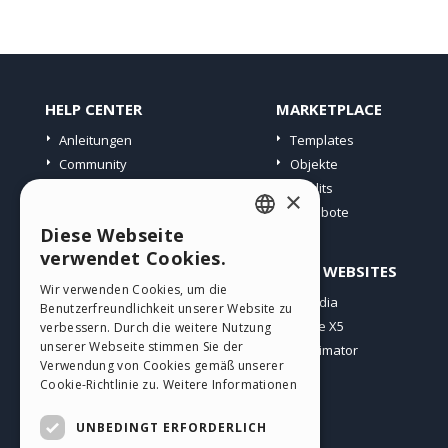
HELP CENTER
MARKETPLACE
Anleitungen
Templates
Community
Objekte
Websites von Nutzern
Credits
×
Angebote
Diese Webseite
ENGLISH
verwendet Cookies.
PROFIL
ANDERE WEBSITES
ITALIAN
Wir verwenden Cookies, um die
Meine Beiträge
Incomedia
Benutzerfreundlichkeit unserer Website zu
GERMAN
Meine Lizenz
WebSite X5
verbessern. Durch die weitere Nutzung
SPANISH
unserer Webseite stimmen Sie der
Download
WebAnimator
Verwendung von Cookies gemäß unserer
Webhosting
PORTUGUESE
Cookie-Richtlinie zu.
Weitere Informationen
Meine Credits
POLISH
UNBEDINGT ERFORDERLICH
RUSSIAN