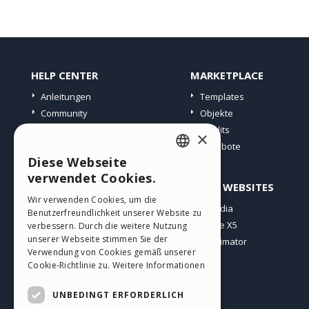
HELP CENTER
MARKETPLACE
Anleitungen
Templates
Community
Objekte
Websites von Nutzern
Credits
×
Angebote
Diese Webseite
ENGLISH
verwendet Cookies.
PROFIL
ANDERE WEBSITES
ITALIAN
Wir verwenden Cookies, um die
Meine Beiträge
Incomedia
Benutzerfreundlichkeit unserer Website zu
GERMAN
Meine Lizenz
WebSite X5
verbessern. Durch die weitere Nutzung
SPANISH
unserer Webseite stimmen Sie der
Download
WebAnimator
Verwendung von Cookies gemäß unserer
Webhosting
PORTUGUESE
Cookie-Richtlinie zu.
Weitere Informationen
Meine Credits
POLISH
UNBEDINGT ERFORDERLICH
RUSSIAN