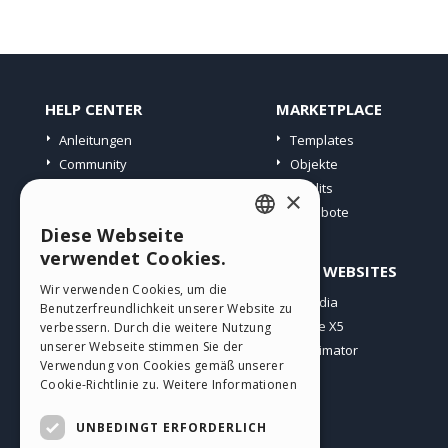
HELP CENTER
MARKETPLACE
Anleitungen
Templates
Community
Objekte
Websites von Nutzern
Credits
×
Angebote
Diese Webseite
ENGLISH
verwendet Cookies.
PROFIL
ANDERE WEBSITES
ITALIAN
Wir verwenden Cookies, um die
Meine Beiträge
Incomedia
Benutzerfreundlichkeit unserer Website zu
GERMAN
Meine Lizenz
WebSite X5
verbessern. Durch die weitere Nutzung
SPANISH
unserer Webseite stimmen Sie der
Download
WebAnimator
Verwendung von Cookies gemäß unserer
Webhosting
PORTUGUESE
Cookie-Richtlinie zu.
Weitere Informationen
Meine Credits
POLISH
UNBEDINGT ERFORDERLICH
RUSSIAN