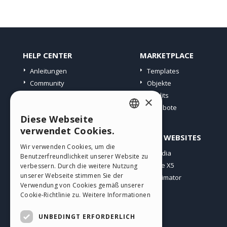
HELP CENTER
MARKETPLACE
Anleitungen
Templates
Community
Objekte
Websites von Nutzern
Credits
×
Angebote
Diese Webseite
ENGLISH
verwendet Cookies.
PROFIL
ANDERE WEBSITES
ITALIAN
Wir verwenden Cookies, um die
Meine Beiträge
Incomedia
Benutzerfreundlichkeit unserer Website zu
GERMAN
Meine Lizenz
WebSite X5
verbessern. Durch die weitere Nutzung
SPANISH
unserer Webseite stimmen Sie der
Download
WebAnimator
Verwendung von Cookies gemäß unserer
Webhosting
PORTUGUESE
Cookie-Richtlinie zu.
Weitere Informationen
Meine Credits
POLISH
UNBEDINGT ERFORDERLICH
RUSSIAN