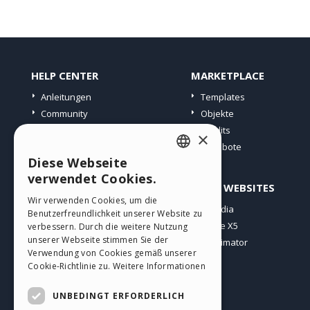
HELP CENTER
MARKETPLACE
Anleitungen
Templates
Community
Objekte
Websites von Nutzern
Credits
×
Angebote
Diese Webseite
ENGLISH
verwendet Cookies.
PROFIL
ANDERE WEBSITES
ITALIAN
Wir verwenden Cookies, um die
Meine Beiträge
Incomedia
Benutzerfreundlichkeit unserer Website zu
GERMAN
Meine Lizenz
WebSite X5
verbessern. Durch die weitere Nutzung
SPANISH
unserer Webseite stimmen Sie der
Download
WebAnimator
Verwendung von Cookies gemäß unserer
Webhosting
PORTUGUESE
Cookie-Richtlinie zu.
Weitere Informationen
Meine Credits
POLISH
UNBEDINGT ERFORDERLICH
RUSSIAN