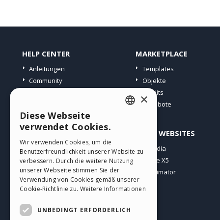
HELP CENTER
MARKETPLACE
Anleitungen
Templates
Community
Objekte
Websites von Nutzern
Credits
×
Angebote
Diese Webseite
ENGLISH
verwendet Cookies.
PROFIL
ANDERE WEBSITES
ITALIAN
Wir verwenden Cookies, um die
Meine Beiträge
Incomedia
Benutzerfreundlichkeit unserer Website zu
GERMAN
Meine Lizenz
WebSite X5
verbessern. Durch die weitere Nutzung
SPANISH
unserer Webseite stimmen Sie der
Download
WebAnimator
Verwendung von Cookies gemäß unserer
Webhosting
PORTUGUESE
Cookie-Richtlinie zu.
Weitere Informationen
Meine Credits
POLISH
UNBEDINGT ERFORDERLICH
RUSSIAN