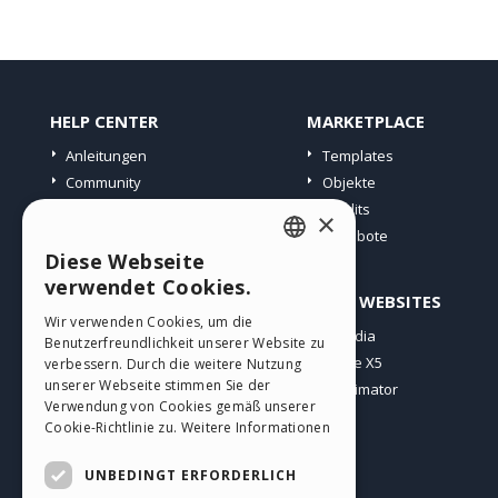
HELP CENTER
MARKETPLACE
Anleitungen
Templates
Community
Objekte
Websites von Nutzern
Credits
×
Angebote
Diese Webseite
ENGLISH
verwendet Cookies.
PROFIL
ANDERE WEBSITES
ITALIAN
Wir verwenden Cookies, um die
Meine Beiträge
Incomedia
Benutzerfreundlichkeit unserer Website zu
GERMAN
Meine Lizenz
WebSite X5
verbessern. Durch die weitere Nutzung
SPANISH
unserer Webseite stimmen Sie der
Download
WebAnimator
Verwendung von Cookies gemäß unserer
Webhosting
PORTUGUESE
Cookie-Richtlinie zu.
Weitere Informationen
Meine Credits
POLISH
UNBEDINGT ERFORDERLICH
RUSSIAN