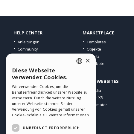
HELP CENTER
MARKETPLACE
Anleitungen
Templates
Community
Objekte
Websites von Nutzern
Credits
×
Angebote
Diese Webseite
ENGLISH
verwendet Cookies.
PROFIL
ANDERE WEBSITES
ITALIAN
Wir verwenden Cookies, um die
Meine Beiträge
Incomedia
Benutzerfreundlichkeit unserer Website zu
GERMAN
Meine Lizenz
WebSite X5
verbessern. Durch die weitere Nutzung
SPANISH
unserer Webseite stimmen Sie der
Download
WebAnimator
Verwendung von Cookies gemäß unserer
Webhosting
PORTUGUESE
Cookie-Richtlinie zu.
Weitere Informationen
Meine Credits
POLISH
UNBEDINGT ERFORDERLICH
RUSSIAN