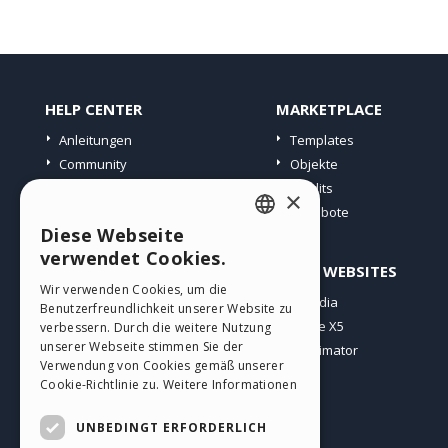
HELP CENTER
MARKETPLACE
Anleitungen
Templates
Community
Objekte
Websites von Nutzern
Credits
×
Angebote
Diese Webseite
ENGLISH
verwendet Cookies.
PROFIL
ANDERE WEBSITES
ITALIAN
Wir verwenden Cookies, um die
Meine Beiträge
Incomedia
Benutzerfreundlichkeit unserer Website zu
GERMAN
Meine Lizenz
WebSite X5
verbessern. Durch die weitere Nutzung
SPANISH
unserer Webseite stimmen Sie der
Download
WebAnimator
Verwendung von Cookies gemäß unserer
Webhosting
PORTUGUESE
Cookie-Richtlinie zu.
Weitere Informationen
Meine Credits
POLISH
UNBEDINGT ERFORDERLICH
RUSSIAN